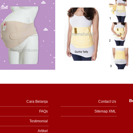
B
Cara Belanja
Contact Us
FAQs
Sitemap XML
Testimonial
Artikel