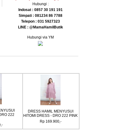
Hubungi :
Indosat :
0857 30 191 191
Simpati :
081234 86 7788
Telepon :
031 5927323
LINE : @MamaHamilButik
Hubungi via YM
Baju Hamil Menyusui Cantik
l Menyusui Sarah
Smoke GWEN Dress - DRO 209
 DRO 212 Tosca
Hijau
 169.900,-
Rp 169.900,-