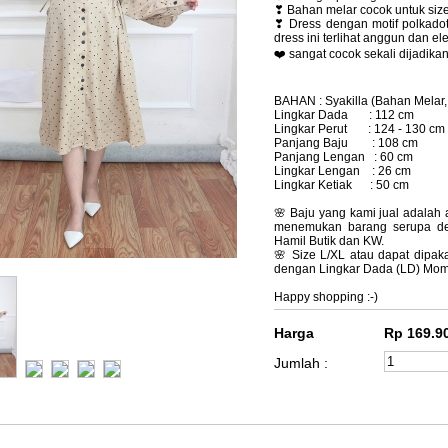
❣ Bahan melar cocok untuk siz
❣ Dress dengan motif polkadot
dress ini terlihat anggun dan ele
❤️ sangat cocok sekali dijadikan 
BAHAN : Syakilla (Bahan Melar
Lingkar Dada : 112 cm
Lingkar Perut : 124 - 130 cm
Panjang Baju : 108 cm
Panjang Lengan : 60 cm
Lingkar Lengan : 26 cm
Lingkar Ketiak : 50 cm
🌸 Baju yang kami jual adalah a
menemukan barang serupa de
Hamil Butik dan KW.
🌸 Size L/XL atau dapat dipak
dengan Lingkar Dada (LD) Mom
Happy shopping :-)
Harga
Rp 169.90
Jumlah :