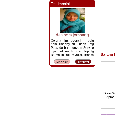
Testimonial
desindra jombang
Celana jins peencil n baju
hamil+mennyusui udah dtg
Puas dg barangnya n Service
nya Jadi nagih buat blnja lg
Barang 
Banyakin saleny yakkk Thanks
LAINNYA
TAMBAH
DRESS HAMIL MENYUSUI
enyusui
Baju Hamil Menyusui NIKI
HITOMI DRESS - DRO 222
Hitam
Dress-DRO 225 PINK
TOSCA
Rp 169.915,-
Rp 169.900,-