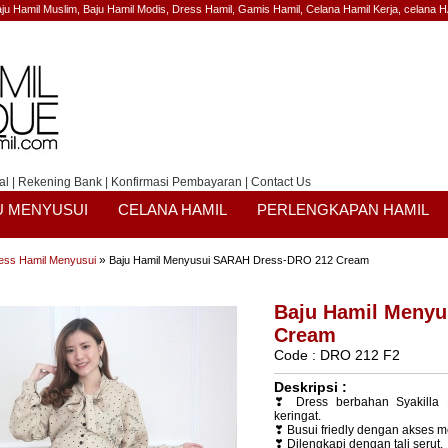
ju Hamil Muslim, Baju Hamil Modis, Dress Hamil, Gamis Hamil, Celana Hamil Kerja, celana HA
al
|
Rekening Bank
|
Konfirmasi Pembayaran
|
Contact Us
U MENYUSUI
CELANA HAMIL
PERLENGKAPAN HAMIL
»
ess Hamil Menyusui
Baju Hamil Menyusui SARAH Dress-DRO 212 Cream
Baju Hamil Meny
Cream
Code : DRO 212 F2
Deskripsi :
❣ Dress berbahan Syakilla 
keringat.
❣ Busui friedly dengan akses 
❣ Dilengkapi dengan tali serut.