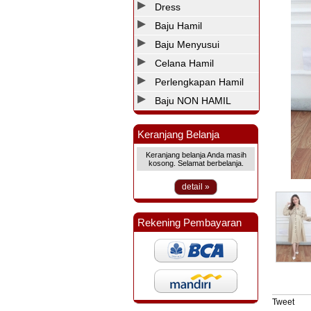
Dress
Baju Hamil
Baju Menyusui
Celana Hamil
Perlengkapan Hamil
Baju NON HAMIL
Keranjang Belanja
Keranjang belanja Anda masih
kosong. Selamat berbelanja.
detail »
Rekening Pembayaran
Tweet