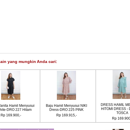
lain yang mungkin Anda cari:
DRESS HAMIL MENYUSUI
Baju Hamil Menyusui Sarah
Baju Hami
HITOMI DRESS - DRO 222 PINK
Dress- DRO 212 Ungu
Dress-
Rp 169.900,-
Rp 169.900,-
Rp