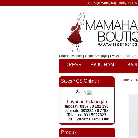
Toko Baju Hamil, Baju Menyusui, Ba
Home
|
Artikel
|
Cara Belanja
|
FAQs
|
Testimoni
DRESS
BAJU HAMIL
BAJ
»
Sales / CS Online :
Home
Dr
Sales
Layanan Pelanggan
Indosat :
0857 30 191 191
Simpati :
081234 86 7788
Telepon :
031 5927323
LINE : @MamaHamilButik
Produk